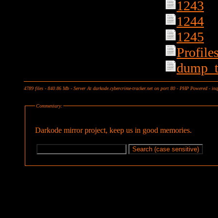
1243
1244
1245
Profile
dump_t
4789 files - 840.86 Mb - Server At darkode.cybercrime-tracker.net on port 80 - PHP Powered - in
Commentary:
Darkode mirror project, keep us in good memories.